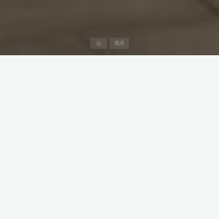
首
观点
页
阿曼与中国青山控股集团深化工业合作，推动绿色钢铁本地化生
产，这一举措契合阿曼工业战略2040，旨在发展清洁能源产业链并
提升工业竞争力。
本文是阿中产业研究院“阿曼生意经”系列第65篇，深度介绍中阿投
资、贸易和工程建设领域的产业政策、法律法规、产业趋势、市场
需求、竞争格局和潜在交易机会。
一、阿曼与青山集团合作推进
绿色钢铁项目
阿曼商务、工业与投资促进部商务与工业副部长萨利赫·本·赛义德·马