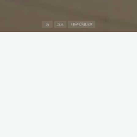
首
观点
科威特深度观察
页
科威特政府近日公布电力部门三年路线图，强调加强基础设施并扩
大可再生能源应用，以太阳能为重点，旨在实现2030年30%电力来
自清洁来源的目标，此举标志着该国能源转型迈出关键一步。
本文是阿中产业研究院“科威特生意经”系列第27篇，深度介绍中阿
投资、贸易和工程建设领域的产业政策、法律法规、产业趋势、市
场需求、竞争格局和潜在交易机会。
一、路线图发布背景
科威特政府在巴扬宫举行的高层会议上，正式公布了电力、水务及
可再生能源部门的三年工作计划。