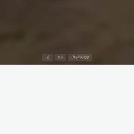
首
观点
沙特深度观察
页
沙特阿拉伯的“2030愿景”自2016年由王储穆罕默德·本·萨勒曼提出
以来，不仅是沙特摆脱石油依赖、实现经济多元化的蓝图，更成为
重塑其社会结构与全球经济地位的宏大实验。
九年间，沙特通过资本市场改革、巨型项目建设和债务融资，加速
推动非石油经济增长，同时引发了国内行政架构、社会阶层及全球
金融关联的深刻变革。
然而，这一雄心勃勃的计划也带来了透明度降低、财富分化加剧及