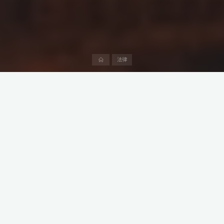
首
法律
页
随着无人机技术的迅速发展，阿联酋已成为无人机爱好者和商业运
营者的热门目的地。
为确保公共安全和空域管理，阿联酋国家航空管理局——阿联酋民
航通用局（GCAA）制定了一系列严格的无人机法规。
阿中产业研究院将在本文详细介绍在阿联酋驾驶无人机所需遵守的
一般规则，并特别关注迪拜酋长国的相关规定。
本文来自阿中产业研究院“阿中法律沙龙”专栏系列第22篇。出海中
东找阿中。阿中产业研究院携手浩天、盈科、大成等律师事务所，
与中东本地律所共建阿中法律沙龙，提供最本地化的专业服务。