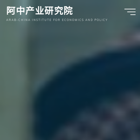
跳
阿中产业研究院
至
内
ARAB-CHINA INSTITUTE FOR ECONOMICS AND POLICY
容