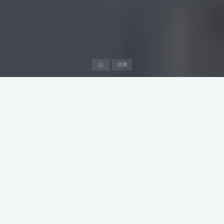
首
法律
页
在当今全球能源转型的大背景下，中东地区作为能源资源丰富的地
域，正积极投身于新能源项目的开发与建设中。然而，与任何大规
模投资项目一样，新能 源项目在推进过程中不可避免地会面临发生
重大纠纷的风险。
为了有效管理和缓解这些潜在冲突，项目参与方在项目初期就需投
入时间和精力，识别和了解可能导致纠纷的“热点”。特别是在新能源
这一相对“新兴”且快速发展的行业，潜在的冲突领域更为多样且复
杂。
本文来自阿中产业研究院“阿中法律沙龙”专栏系列第9篇，致力于为