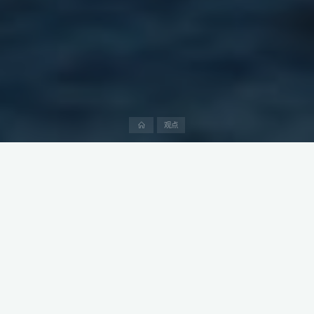
首
观点
页
在能源勘探领域，技术合作与市场准入机制正成为推动国际项目落
地的关键。
近日，中国石油集团东方地球物理勘探有限责任公司（东方地球物
理公司）成功与阿布扎比国家石油公司（ADNOC）签约，拿下价值
4.9亿美元的全球最大陆上和海上三维（3D）联合地震勘探合同。
本文是阿中产业研究院“阿联酋生意经”系列第99篇，深度介绍中阿
投资、贸易和工程建设领域的产业政策、法律法规、产业趋势、市
场需求、竞争格局和潜在交易机会。