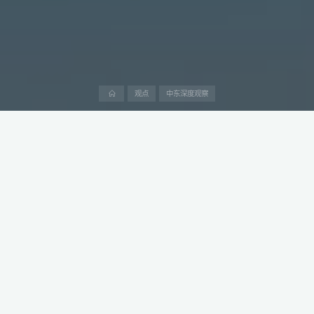
首
观点
中东深度观察
页
2024年9月18日，阿提哈德航空与顺丰控股在深圳签署谅解备忘
录，宣布成立合资企业，携手进军中东航空货运市场，这一举措不
仅标志着双方合作的深化，更为全球航空货运领域注入了新的活
力。
阿提哈德航空公司董事长Mohamed Ali Al Shorafa和顺丰控股董事
长王卫的共同见证该谅解备忘录的签署。
此次合作，是顺丰与阿提哈德航空在航空货运领域深化合作的重要
里程碑。
双方计划通过该合资项目，进一步整合各自在航空货运领域的资源