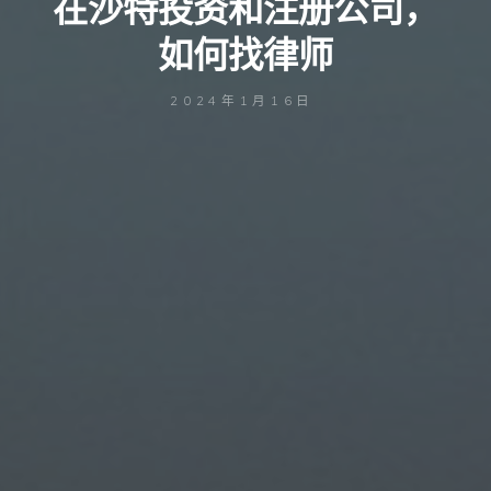
在沙特投资和注册公司，
如何找律师
2024年1月16日