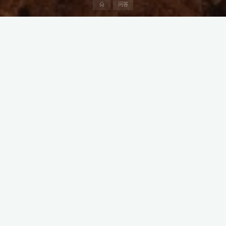
首
问答
页
随着中国与沙特经贸关系的日益紧密，越来越多的中国企业计划在
沙特投资并注册公司。然而，在这一过程中，如何找到一位合适的
律师来提供法律支持，确保投资顺利进行，成为许多企业关注的焦
点。
首先，当考虑在沙特投资和注册公司时，寻找具有丰富涉外经验和
熟悉沙特法律的律师团队至关重要。这样的团队不仅能够为企业提
供全面的法律服务，还能确保企业在沙特的投资行为符合当地法律
法规，避免因不了解法律环境而引发的风险。
阿中产业研究院与大成律师事务所资深涉外法律服务团队的合作为
中国企业提供了理想的解决方案。阿中产业研究院凭借对中东地区
的深入了解，能够为企业提供有针对性的投资建议和法律指导。而
大成律师事务所则凭借其国际化的律师团队和丰富的涉外经验，能
够为企业提供高质量的法律服务，确保企业在沙特的投资顺利进
行。