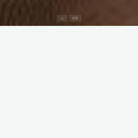
首
问答
页
在决定在沙特阿拉伯设立子公司之前，进行充分的调查非常关键。
虽然整个过程所需的时间不多，但不完整或不正确的文件可能导致
您在沙特阿拉伯业务设立过程中出现意想不到的延误。
通过与阿中产业研究院合作，您可以确保所有文件和申请以正确的
方式发送，以避免出现任何问题。以下是在沙特阿拉伯设立子公司
的一些步骤：
本文来自阿中产业研究院。了解更多信息，可全网搜阿中产业研究
院，专注阿联酋公司注册、沙特公司注册、中东各国公司注册、中
东人事招聘劳务派遣、中东商业与法律咨询，全面涵盖中国企业出
海中东的落地服务。
1. 申请SAGIA许可证（沙特阿拉伯总投资局）。