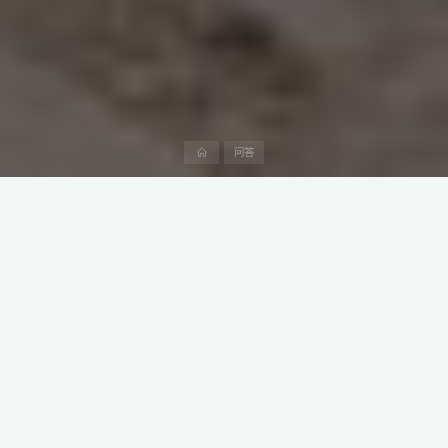
首
问答
页
迪拜健康城（Dubai Healthcare City，DHCC）是位于阿联酋的一
家世界级医疗自由贸易区。其成立于2002年，迪拜健康城迅速发展
成为医疗服务、研究机构和教育机构的领先医疗目的地。
该自由贸易区在推动该地区的医疗保健领域并吸引国际医疗专业人
员和企业方面发挥了至关重要的作用。
在这篇综合性指南中，阿中产业研究院将探讨迪拜健康城的关键方
面，包括其位置、面积、交通、产业定位、特点、基础设施、企业
建立、税收以及中国公司的投资机会。