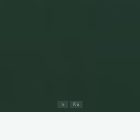
首
问答
页
迪拜互联网城（Dubai Internet City，DIC）是阿联酋（United
Arab Emirates，UAE）的一个充满活力和创新的自由经济区。其成