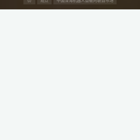
首
观点
中国深海机器人首破阿联酋市场
页
有限公司成功向阿联酋客户交付Phoenix 600海底光电缆埋
海洋科技自主创新实力，还助力阿联酋在水下机器人领域的快速
南沙区，四位核心团队成员均有全球知名深海机器人供应商从业
占据国内大部分商业整机订单，成为民企中唯一成功商业化出售
国、埃及、阿联酋等数十国。
列第197篇，深度介绍中阿投资、贸易和工程建设领域的产业政
OV机器人本体、船舱收放系统、AI自主作业控制系统及电气系统。该
于海底光缆、油气脐带缆及软管工程。