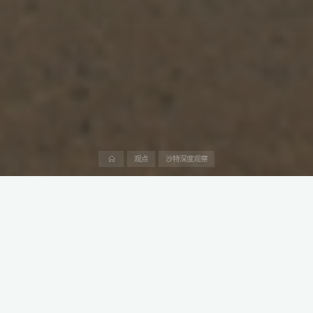
首
观点
沙特深度观察
页
Acwa Power 作为沙特可再生能源供应的关键力量，即将在2025
年四月底前有新动作。
Acwa Power 预计在 2025年4 月底前宣布新的太阳能和风能发电
项目，这是其为满足沙特阿拉伯 70% 可再生能源需求合同的一部
分。Acwa 首席投资与开发官托马斯・布罗斯特伦向 AGBI 透露，
这些项目总发电容量将达 15 吉瓦，足以供 1100 多万户家庭用