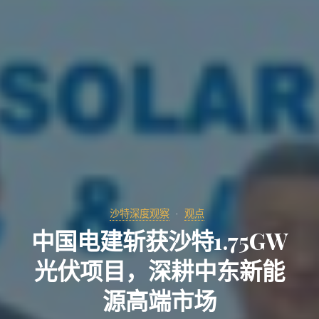
沙特深度观察
观点
中国电建斩获沙特1.75GW
光伏项目，深耕中东新能
源高端市场