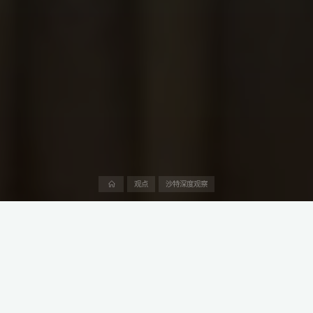
首
观点
沙特深度观察
页
日前，中国电建集团贵州工程有限公司（简称“贵州工程公司”）与国
家电力投资集团黄河上游水电开发有限责任公司（简称“黄河公司”）
在沙特阿拉伯利雅得签署沙特Round 5 1.75GW光伏项目EPC合
同。
这不仅是贵州工程公司历史上最大规模的海外光伏项目，也是中国