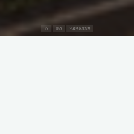
首
观点
科威特深度观察
页
科威特住房福利局（PAHW）2025年1月初宣布授标三份总额8.47
亿美元的合同，用于贾赫拉省南萨阿卜杜拉新城基础设施开发。
其中，中国葛洲坝集团斩获两份合同，总额达5.57亿美元，标志着
中国企业在中东市场的深度参与与影响力的提升。
本文是阿中产业研究院“科威特生意经”系列第10篇，深度介绍中阿
投资、贸易和工程建设领域的产业政策、法律法规、产业趋势、市
场需求、竞争格局和潜在交易机会。
一、葛洲坝斩获科威特基建大