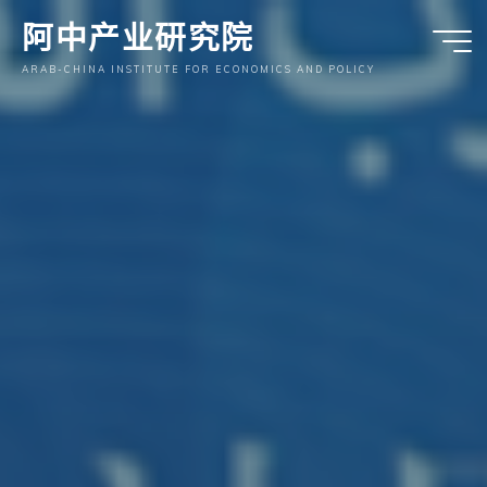
跳
阿中产业研究院
至
内
ARAB-CHINA INSTITUTE FOR ECONOMICS AND POLICY
容