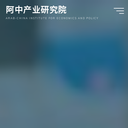
跳
阿中产业研究院
至
内
ARAB-CHINA INSTITUTE FOR ECONOMICS AND POLICY
容