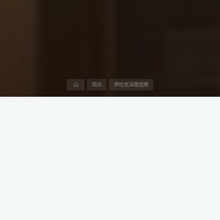
首
观点
伊拉克深度观察
页
2024年10月，伊拉克政府宣布正式批准一家中国民营企业建设其首
座钢铁及其他金属材料专业生产工业城。
这家中国企业极大概率就是中国民营冶金巨头青山控股集团。此举
标志着青山控股在进入中东钢铁产业方面迈出了重要一步。
本文是阿中产业研究院“伊拉克生意经”系列第26篇，深度介绍中阿
投资、贸易和工程建设领域的产业政策、法律法规、产业趋势、市
场需求、竞争格局和潜在交易机会。