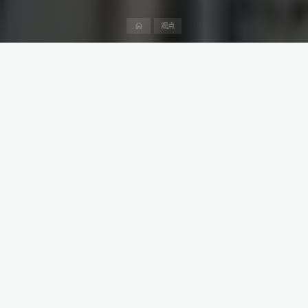
首
观点
页
2024年9月底，随着迪拜战略污水隧道（DSST）项目步入关键筹备
阶段，一批通过严格预审的EPC（设计、采购、施工）公司正紧锣密
鼓地组建专业团队，以备战即将展开的项目招标大战。
该项目总投资额高达220亿美元，被视为城市基础设施建设的史诗级
项目。因此也吸引了几乎世界上最领先的EPC承包商，中国企业也不
例外。
目前通过EPC资格预审的中国企业包括中国港湾、中国中铁、中国建
筑、中国电建、中国土木工程、上海隧道工程有限公司、中铁十四
局等。
本文是阿中产业研究院“阿联酋生意经”系列第84篇，深度介绍中阿
投资、贸易和工程建设领域的产业政策、法律法规、产业趋势、市
场需求、竞争格局和潜在交易机会。