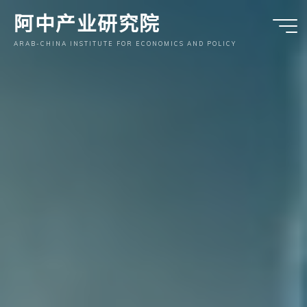
跳
阿中产业研究院
至
内
ARAB-CHINA INSTITUTE FOR ECONOMICS AND POLICY
容