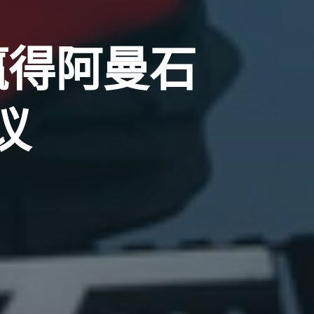
s赢得阿曼石
议