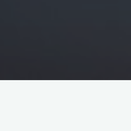
阿曼能源和矿产部近日与Mazoon Pe
油和天然气的勘探与生产工作。
该协议还涉及中国对阿曼石油产业的投资，得益