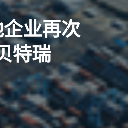
池企业再次
贝特瑞