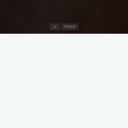
首
市场合作
页
阿中产业研究院和知之研究院联合主办“抢滩登陆中东市场淘金热土
的机遇与挑战”的闭门分享系列活动。
诚挚邀请关注中东市场的投资机构、中小企业负责人及高管、在中
东已有业务合作的大厂领导、政策专家、高校院所以及不愿错过“人
生康波”的冒险家们，共同探索中东市场的无限可能！