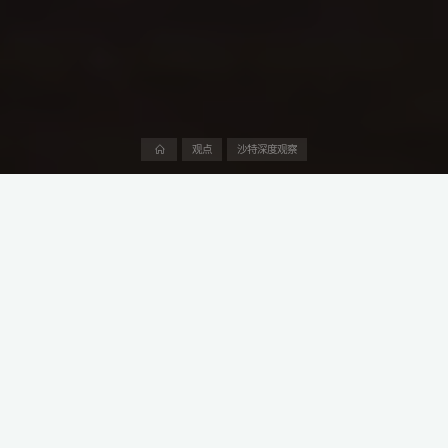
首
观点
沙特深度观察
页
近年来，中东北非地区在风能领域的投资力度不断加大，这片新兴
市场正成为中国风电企业竞相争夺的焦点。
远景科技携手沙特阿拉伯公共投资基金（PIF）和Vision
Industries，在中东地区布局制造基地，无疑是中国风电产业链在中
东北非市场的重大突破。
这一合作不仅预示着沙特首次引入风电制造商在本土设厂，更为中
国风电企业在全球市场的进一步扩张提供了有力支撑。
本文是阿中产业研究院“沙特生意经”系列第191篇，深度介绍中阿投