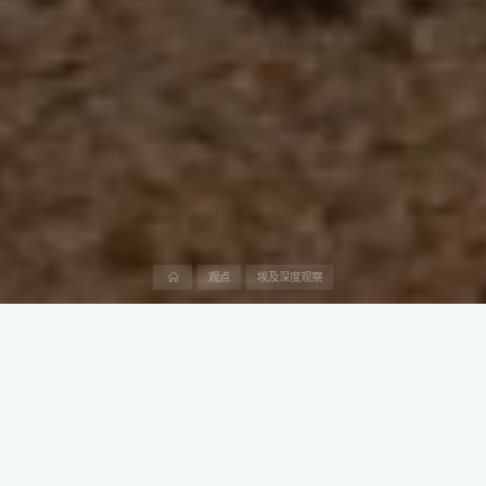
首
观点
埃及深度观察
页
总部位于阿联酋的独立电力生产商Amea Power正稳步推进其在埃
及苏伊士湾的Amunet风电场项目，近日完成了首台风力涡轮机的安
装工作。
该风电场预计将成为埃及能源转型的重要一环，为国家电网提供高
达500兆瓦的清洁电力。