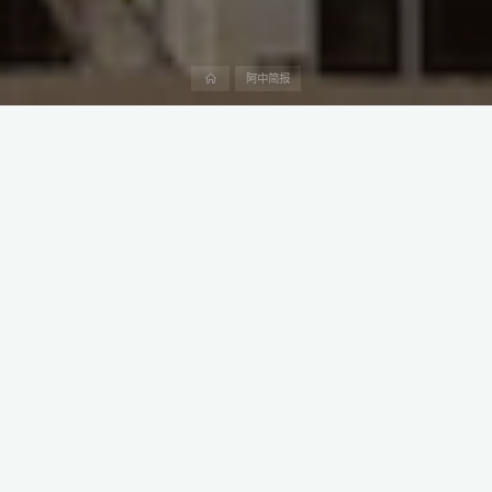
首
阿中简报
页
阿拉伯水泥公司(ACC)于2024年2月证实，将对其位于拉比格工厂
的新磨机项目中建材国际装备有限公司（CNBM）处以5%的延迟损
害罚款。
据Zawya报道，该水泥制造商于2015年4月首次将价值3.62亿沙特
里亚尔（约合9650万美元）的工程、采购和施工（EPC）合同授予
中建材国际。尽管新的水泥磨机现已完工，但由于中建材与另一家
公司——中国中材进出口有限公司的子公司中材海外发展有限公司
之间就项目剩余工作的讨论，项目已被延误。
本文是阿中产业研究院“阿中简报”系列第2篇，深度介绍中阿投资、
贸易和工程建设领域的产业政策、法律法规、产业趋势、市场需
求、竞争格局和潜在交易机会。