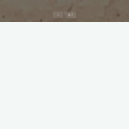
首
观点
页
阿联酋于2023年推出新的国家电动汽车政策（NEV）。新政策于
2023年7月推出，目标是到2050年将电动汽车在该国道路上的份额
提高到50%。
本文是阿中产业研究院“阿联酋生意经”系列第16篇，深度介绍中阿
投资、贸易和工程建设领域的产业政策、法律法规、产业趋势、市
场需求、竞争格局和潜在交易机会。
作为中国新能源汽车及充电桩出口商，阿联酋的新能源汽车政策无
疑为我们提供了巨大的机遇。阿联酋政府对于推广电动汽车的规
划，以及对于电动汽车及相关充电基础设施的投资，预示着阿联酋
电动汽车市场的巨大潜力。