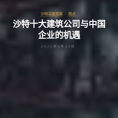
沙特深度观察
观点
沙特十大建筑公司与中国
企业的机遇
2024年2月23日