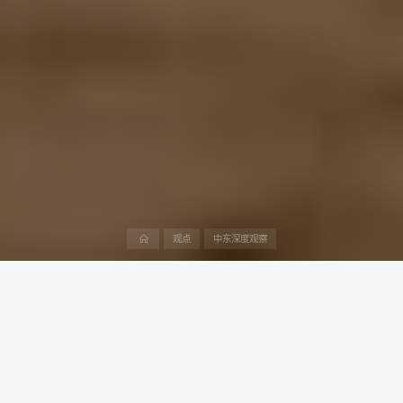
首
观点
中东深度观察
页
中东和北非地区，历来以其丰富的阳光资源闻名于世。近年来，随
着全球气候行动的日益紧迫，以及各国政府对可再生能源的坚定支
持，该地区的光伏（PV）市场正迎来前所未有的繁荣时期。
在这一背景下，中国企业凭借先进的技术、丰富的经验和强大的实
力，在该地区的光伏市场中扮演着举足轻重的角色。2023年，中国