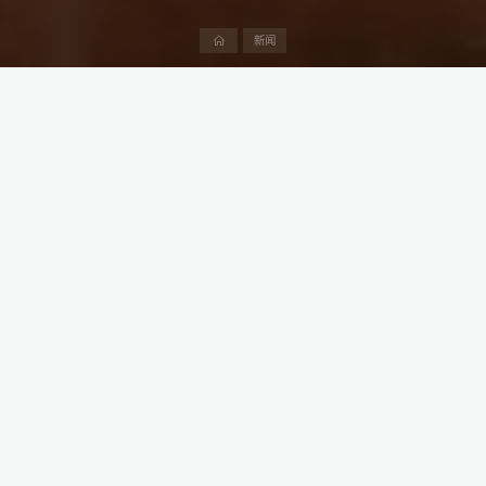
首
新闻
页
沙特阿拉伯国家债务管理中心（NDMC）周四宣布，根据财政部长
穆罕默德·贾丹（Mohammed Al Jadaan）的批准，该国预计在
2024年的融资需求将约为860亿里亚尔（约合230亿美元）。这一
举措旨在支持沙特的经济转型和“2030年愿景”计划。
作为全球最大的石油出口国，沙特预计2024年的预算赤字为790亿
里亚尔，略低于去年预计的820亿里亚尔赤字。这一赤字的缩小主要
归因于原油产量下降和全球价格下滑导致的收入减少。然而，政府
为实施经济转型计划，未来几年将增加支出，以刺激国内经济增长
并支持非石油GDP的发展。
NDMC表示，借款计划旨在为预算赤字和偿还到期债务提供资金，
并作为该国负债管理战略的一部分，灵活开拓市场机会。此外，借
款计划还将利用市场机遇执行促进经济增长的替代性政府融资活
动，如为发展和基础设施项目提供融资。