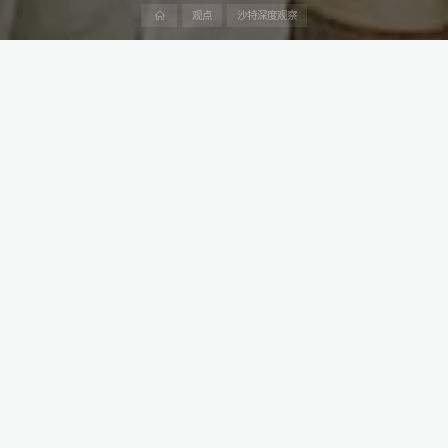
首
观点
沙特深度观察
页
沙特人口约为3,500万，人口结构年轻，年龄中位数为29岁，城市
人口占80%，人口正持续增长。
沙特的大多数人口是阿拉伯人，少数是南亚人和其他种族。沙特的
官方宗教是伊斯兰教，绝大多数人口信仰伊斯兰教。
本文是阿中产业研究院“沙特观察”系列第7篇，深度介绍中阿投资、
贸易和工程建设领域的产业政策、法律法规、产业趋势、市场需
求、竞争格局和潜在交易机会。
1 结构
由于高出生率和相对较低的死亡率，沙特的人口正在快速增长，年
增长率为2.3%。